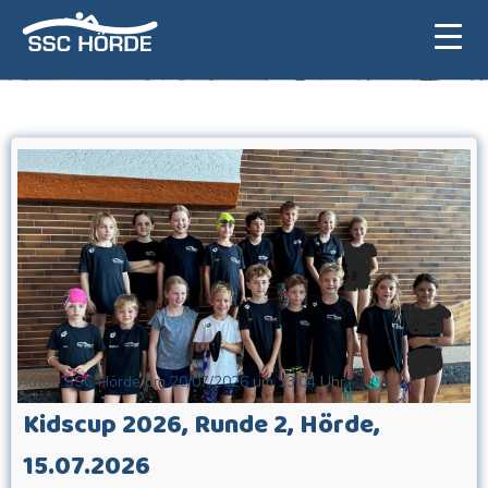
Zum
Inhalt
springen
Autor:
SSC Hörde
am
20/07/2026
um
13:04
Uhr
Kidscup 2026, Runde 2, Hörde,
15.07.2026