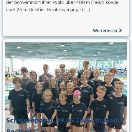
der Schwimmart ihrer Wahl, über 400 m Freistil sowie
über 25 m Delphin-Beinbewegung in […]
Weiterlesen
Autor:
Gerti Wallentin
am
13/05/2026
um
16:18
Uhr
Scholvenpokal, 09.05.2026, Unibad
Bochum