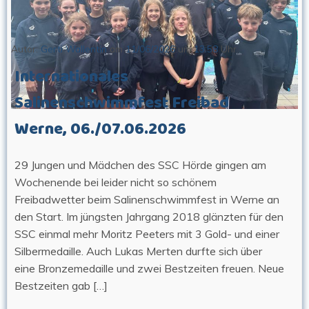
Autor:
Gerti Wallentin
am
11/06/2026
um
13:58
Uhr
Internationales
Salinenschwimmfest Freibad
Werne, 06./07.06.2026
29 Jungen und Mädchen des SSC Hörde gingen am
Wochenende bei leider nicht so schönem
Freibadwetter beim Salinenschwimmfest in Werne an
den Start. Im jüngsten Jahrgang 2018 glänzten für den
SSC einmal mehr Moritz Peeters mit 3 Gold- und einer
Silbermedaille. Auch Lukas Merten durfte sich über
eine Bronzemedaille und zwei Bestzeiten freuen. Neue
Bestzeiten gab […]