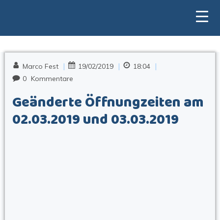
Zum
Inhalt
springen
|
|
|
Marco Fest
19/02/2019
18:04
0
Kommentare
Geänderte Öffnungzeiten am
02.03.2019 und 03.03.2019