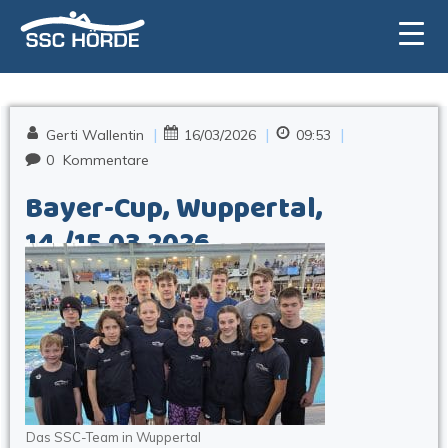
Zum
Inhalt
springen
|
|
|
Gerti Wallentin
16/03/2026
09:53
0
Kommentare
Bayer-Cup, Wuppertal,
14./15.03.2026
Das SSC-Team in Wuppertal