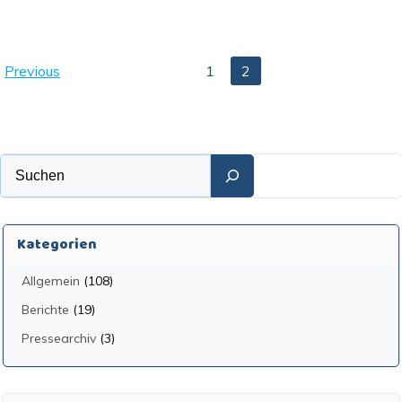
Posts
Posts
Page
Page
Previous
1
2
navigation
navigation
Suchen
Kategorien
Allgemein
(108)
Berichte
(19)
Pressearchiv
(3)