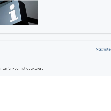
Post
Nächster
navigation
arfunktion ist deaktviert