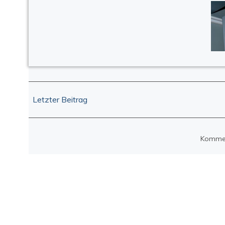
Post
Letzter Beitrag
navigation
Komment