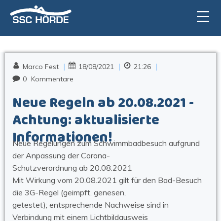
Zum
Inhalt
springen
|
|
|
Marco Fest
18/08/2021
21:26
0
Kommentare
Neue Regeln ab 20.08.2021 -
Achtung: aktualisierte
Informationen!
Neue Regelungen zum Schwimmbadbesuch aufgrund
der Anpassung der Corona-
Schutzverordnung ab 20.08.2021
Mit Wirkung vom 20.08.2021 gilt für den Bad-Besuch
die 3G-Regel (geimpft, genesen,
getestet); entsprechende Nachweise sind in
Verbindung mit einem Lichtbildausweis