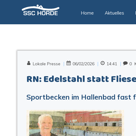
Zum
Inhalt
Home
Aktuelles
springen
|
|
|
Lokale Presse
06/02/2026
14:41
0
RN: Edelstahl statt Flies
Sportbecken im Hallenbad fast f